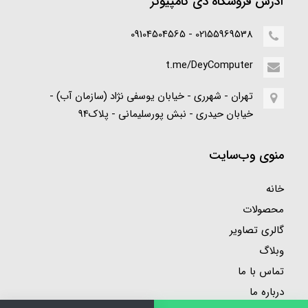
آدرس فروشگاه دی کامپیوتر
02155969538 - 09104504565
t.me/DeyComputer
تهران - شهرری - خیابان یوسفی نژاد (سازمان آب) -
خیابان حیدری - نبش پورسلیمانی - پلاک94
منوی وب‌سایت
خانه
محصولات
گالری تصاویر
وبلاگ
تماس با ما
درباره ما