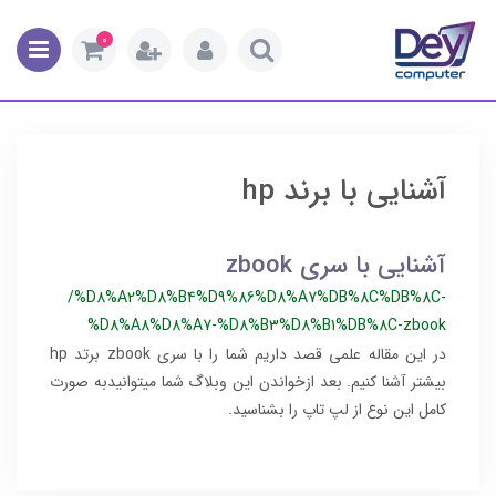
0
آشنایی با برند hp
آشنایی با سری zbook
/%D8%A2%D8%B4%D9%86%D8%A7%DB%8C%DB%8C-
%D8%A8%D8%A7-%D8%B3%D8%B1%DB%8C-zbook
​​​​در این مقاله علمی قصد داریم شما را با سری zbook برتد hp
بیشتر آشنا کنیم. بعد ازخواندن این وبلاگ شما میتوانیدبه صورت
کامل این نوع از لپ تاپ را بشناسید.