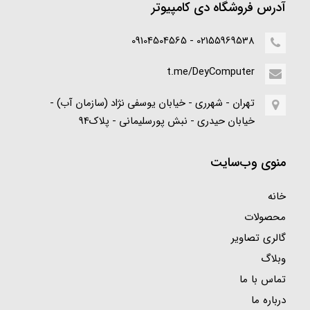
آدرس فروشگاه دی کامپیوتر
02155969538 - 09104504565
t.me/DeyComputer
تهران - شهرری - خیابان یوسفی نژاد (سازمان آب) -
خیابان حیدری - نبش پورسلیمانی - پلاک94
منوی وب‌سایت
خانه
محصولات
گالری تصاویر
وبلاگ
تماس با ما
درباره ما