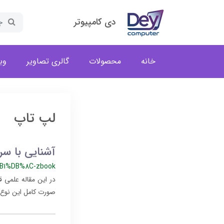
دی کامپیوتر
خانه
محصولات
گالری تصاویر
وب
لپ تاپ
آشنایی با سری ok
1%DB%8C-zbook
صورت کامل این نوع ا