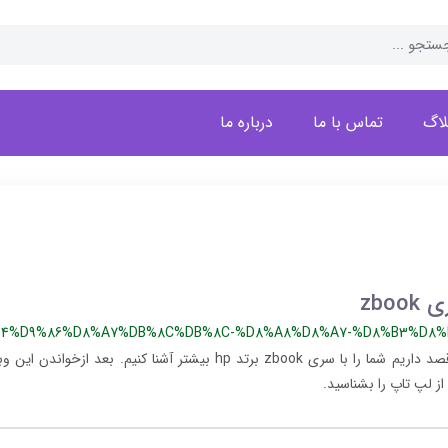
لاگ
تماس با ما
درباره ما
zbo
4%D9%86%D8%A7%DB%8C%DB%8C-%D8%A8%D8%A7-%D8%B3%D8%B
​​​​در این مقاله علمی قصد داریم شما را با سری zbook برتد hp بیشتر آشنا کنیم.
ز لپ تاپ را بشناسید.