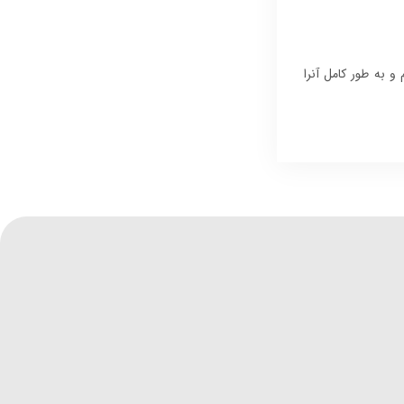
 نقد و برسی لپ تاپ HP ZBook Power 15 G8 می پردازیم و به طور کامل آنرا