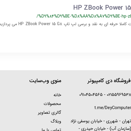
/%D9%84%D9%BE-%D8%AA%D8%A7%D9%BE-hp-zbo
​​​​دراین مقاله به صورت کاملا حرفه ای به
روشگاه دی کامپیوتر
منوی وب‌سایت
02155969538 - 0910450456
خانه
محصولات
t.me/DeyCompute
گالری تصاویر
هران - شهرری - خیابان یوسفی نژاد
وبلاگ
سازمان آب) - خیابان حیدری -
تماس با ما