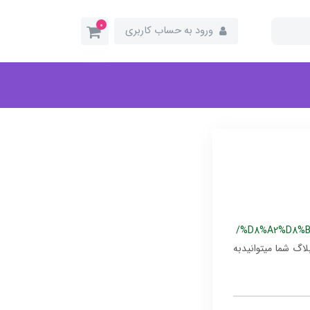
0
ورود به حساب کاربری
/%D8%A2%D8%B
 بعد ازخواندن این وبلاگ شما میتوانیدبه