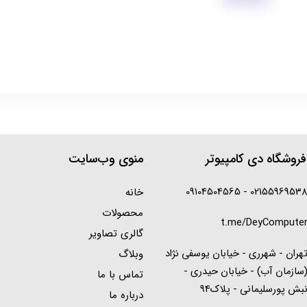
روشگاه دی کامپیوتر
منوی وب‌سایت
02155969538 - 0910450456
خانه
محصولات
t.me/DeyCompute
گالری تصاویر
هران - شهرری - خیابان یوسفی نژاد
وبلاگ
سازمان آب) - خیابان حیدری -
تماس با ما
بش پورسلیمانی - پلاک94
درباره ما