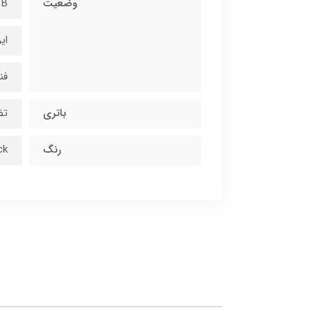
وضعیت
B
ای
فن
باتری
تض
رنگ
lack