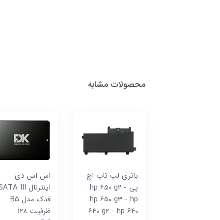
محصولات مشابه
باتری لپ تاپ اچ
اس اس دی
پی hp 650 g2 -
اینترنال ATA III
hp 650 g3 - hp
فدک مدل B5
640 g2 - hp 640
ظرفیت 128