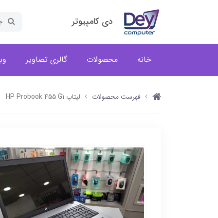
دی کامپیوتر
خانه
محصولات
گالری تصاویر
وب
فهرست محصولات
لپتاپ HP Probook 455 G1