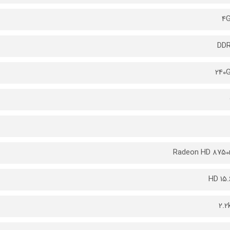
4
DD
240
Radeon HD 875
2.2