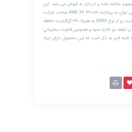
نیوم ساخته شده و در بازار به فروش می رسد. این
لپ تاپ دارای سخت افزار قدرتمندی است که می توان به پردازنده AMD A6 4400m ساخت شرکت
AMD با حداکثر فرکانس 2.7 گیگاهرتز و 4 گیگابایت رم از نوع DDR3 به همراه 240 گیگابایت حافظه
SS با سرعت چرخش دیسک 5400 دور بر دقیقه نیز اشاره نمود و همچنین قابلیت پشتیبانی
دوز 7 نسخه 64 بیتی را دارد البته لازم به ذکر است که این محصول دارای ایراد