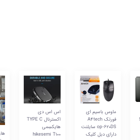
ماوس باسیم ای
اس اس دی
S
فورتک A4tech
اکسترنال TYPE C
op-620DS سایلنت
هایکسِمی
دارای دبل کلیک
hikesemi T100