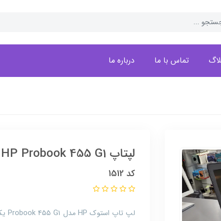
لاگ
تماس با ما
درباره ما
لپتاپ HP Probook 455 G1
کد 1512
لپ تا