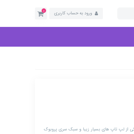
0
ورود به حساب کاربری
پ استوک HP مدل Probook 455 G1 یکی از لپ تاپ های بسیار زیبا و سبک سری پروبوک