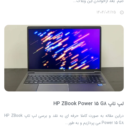
کنیم. بعد ازخواندن این وبلاگ...
1404/04/25
لپ تاپ HP ZBook Power 15 G8
​​​​دراین مقاله به صورت کاملا حرفه ای به نقد و برسی لپ تاپ HP ZBook
Power 15 G8 می پردازیم و به طور...