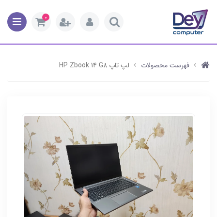
0
فهرست محصولات
لپ تاپ HP Zbook 14 G8