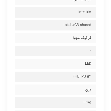
intel iris
total 8GB shared
گرافیک مجزا
-
LED
"14 FHD IPS
وزن
1.4kg