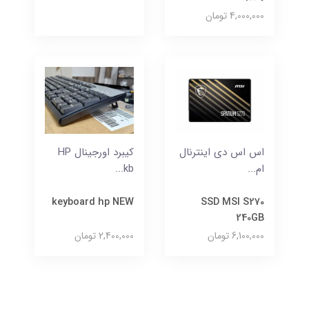
4,000,000 تومان
اس اس دی اینترنال
کیبرد اورجینال HP
ام...
kb...
keyboard hp NEW
SSD MSI S270
240GB
6,100,000 تومان
2,400,000 تومان