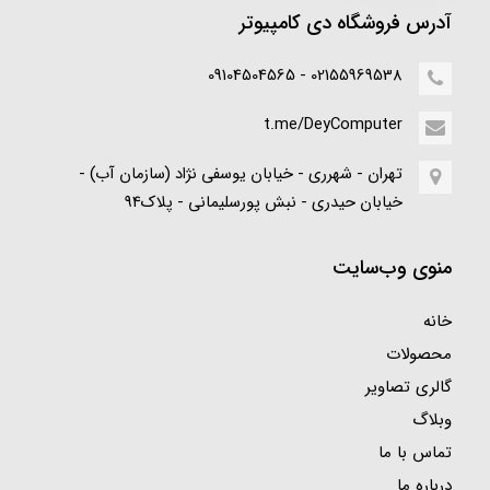
آدرس فروشگاه دی کامپیوتر
02155969538 - 09104504565
t.me/DeyComputer
تهران - شهرری - خیابان یوسفی نژاد (سازمان آب) -
خیابان حیدری - نبش پورسلیمانی - پلاک94
منوی وب‌سایت
خانه
محصولات
گالری تصاویر
وبلاگ
تماس با ما
درباره ما