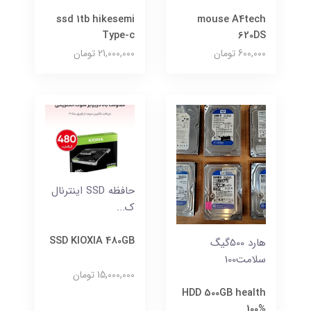
ssd 1tb hikesemi
mouse A4tech
Type-c
620DS
600,000 تومان
21,000,000 تومان
حافظه SSD اینترنال
ک...
SSD KIOXIA 480GB
هارد 500گیگ
سلامت100
15,000,000 تومان
HDD 500GB health
100%