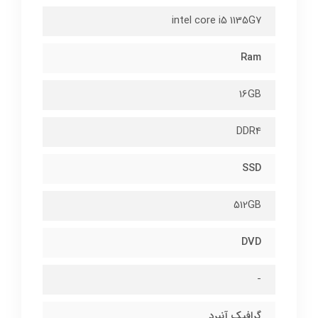
intel core i5 1135G7
Ram
16GB
DDR4
SSD
512GB
DVD
-
گرافیک آنبرد