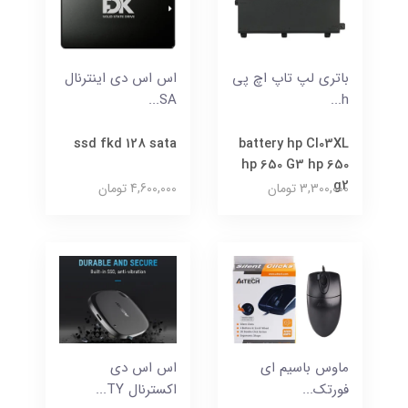
باتری لپ تاپ اچ پی
اس اس دی اینترنال
SA...
h...
ssd fkd 128 sata
battery hp CI03XL
hp 650 G3 hp 650
g2
3,300,000 تومان
4,600,000 تومان
ماوس باسیم ای
اس اس دی
فورتک...
اکسترنال TY...