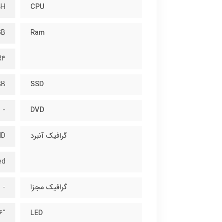
0H
CPU
GB
Ram
R4
GB
SSD
-
DVD
گرافیک آنبرد
HD
ed
گرافیک مجزا
-
"15.6 FHD IPS
LED