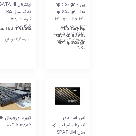
پی hp 650 g2 -
اینترنال ATA III
hp 650 g3 - hp
فدک مدل B5
640 g2 - hp 640
ظرفیت 128
g3 پارت نامبر
گیگابایت
sd fkd 128 sata
battery hp
CI03XL با کیفیت
CI03XL hp 650
3,300,000 تومان
4,600,000 تومان
"های کپی درجه
G3 hp 650 g2
یک"
اس اس دی
کیبرد اورجی
اینترنال ام اس آی
kb2885 آکبند
مدل SPATIUM