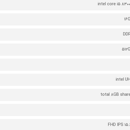
intel core i5 830
16
DD
512
intel U
total 8GB shar