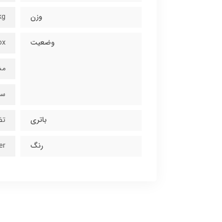
وزن
kg
وضعیت
ox
مش
سم
باتری
تضمين
رنگ
er