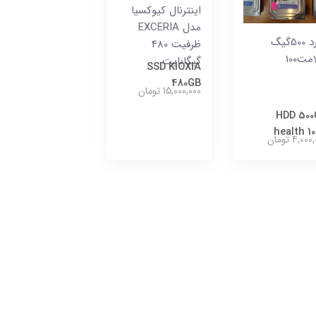
اینترنال کیوکسیا
مدل EXCERIA
هارد 500گیگ
ظرفیت 480
مت100
گیگابایت
SSD KIOXIA
480GB
15,000,000 تومان
HDD 500
health 1
4,00 تومان