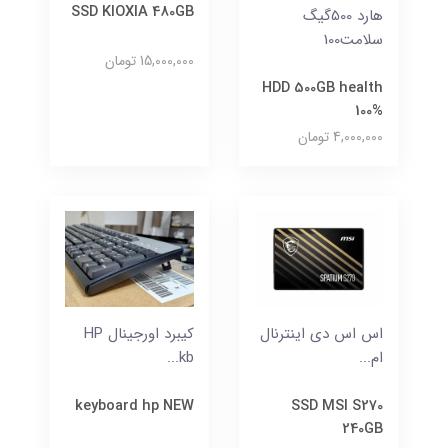
SSD KIOXIA 480GB
هارد 500گیگ
سلامت100
15,000,000 تومان
HDD 500GB health
100%
4,000,000 تومان
اس اس دی اینترنال
کیبرد اورجینال HP
ام...
kb...
keyboard hp NEW
SSD MSI S270
240GB