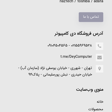
naztech / toshiba / adata
تماس با ما
آدرس فروشگاه دی کامپیوتر
02155969538 - 09104504565
t.me/DeyComputer
تهران - شهرری - خیابان یوسفی نژاد (سازمان آب) -
خیابان حیدری - نبش پورسلیمانی - پلاک94
منوی وب‌سایت
خانه
محصولات