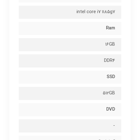
intel core i7 1185g7
Ram
16GB
DDR4
SSD
512GB
DVD
-