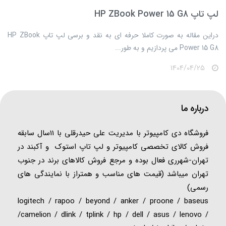
لپ تاپ HP ZBook Power 15 G8
​​​​دراین مقاله به صورت کاملا حرفه ای به نقد و برسی لپ تاپ HP ZBook
Power 15 G8 می پردازیم و به طور...
1404/04/25
درباره ما
فروشگاه دی کامپیوتر با مدیریت علی حیدرقلی با 11سال سابقه
فروش کالای تخصصی کامپیوتر و لپ تاپ استوک و آکبند در
تهران-شهرری فعال بوده و مرجع فروش کالاهای برند در جنوب
تهران میباشد (قیمت های مناسب و همتراز با نمایندگی های
رسمی)
logitech / rapoo / beyond / anker / proone / baseus
/camelion / dlink / tplink / hp / dell / asus / lenovo /