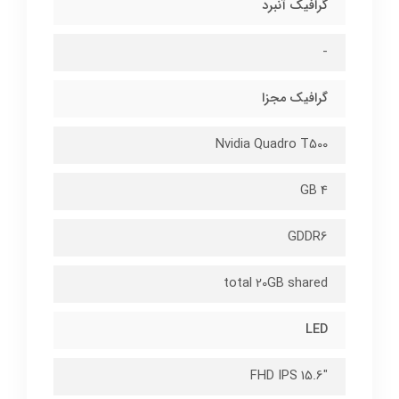
گرافیک آنبرد
-
گرافیک مجزا
Nvidia Quadro T500
4 GB
GDDR6
total 20GB shared
LED
"15.6 FHD IPS