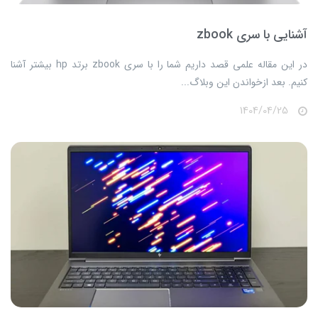
آشنایی با سری zbook
​​​​در این مقاله علمی قصد داریم شما را با سری zbook برتد hp بیشتر آشنا
کنیم. بعد ازخواندن این وبلاگ...
1404/04/25