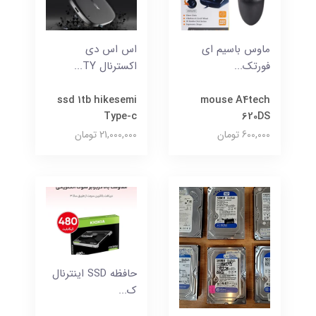
ماوس باسیم ای
اس اس دی
فورتک...
اکسترنال TY...
ssd 1tb hikesemi
mouse A4tech
Type-c
620DS
600,000 تومان
21,000,000 تومان
حافظه SSD اینترنال
ک...