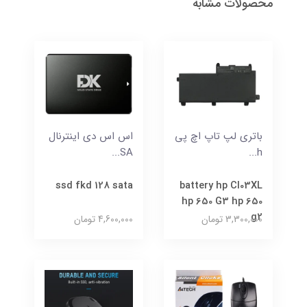
محصولات مشابه
باتری لپ تاپ اچ پی
اس اس دی اینترنال
SA...
h...
ssd fkd 128 sata
battery hp CI03XL
hp 650 G3 hp 650
g2
3,300,000 تومان
4,600,000 تومان