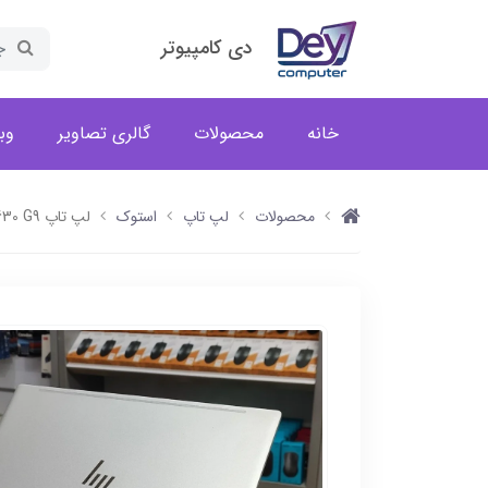
دی کامپیوتر
خانه
محصولات
گالری تصاویر
وب
محصولات
لپ تاپ
استوک
لپ تاپ HP Elitebook 630 G9