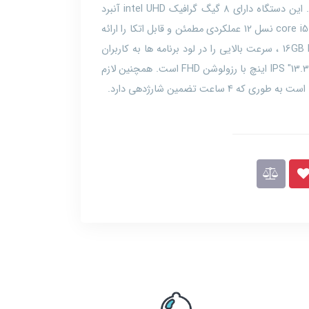
صفحه نمایش IPS و کيفيت تصویر عالی است. این دستگاه دارای 8 گیگ گرافیک intel UHD آنبرد
است . همچنین این لپ تاپ با پردازنده core i5 1235u نسل 12 عملکردی مطمئن و قابل اتکا را ارائه
می دهد. این لپ تاپ به علت داشتن رم 16GB DDR4 ، سرعت بالایی را در لود برنامه ها به کاربران
ارائه می دهد. این دستگاه دارای صفحه نمایش 13.3" IPS اینچ با رزولوشن FHD است. همچنین لازم
ساعت تضمین شارژدهی دارد.