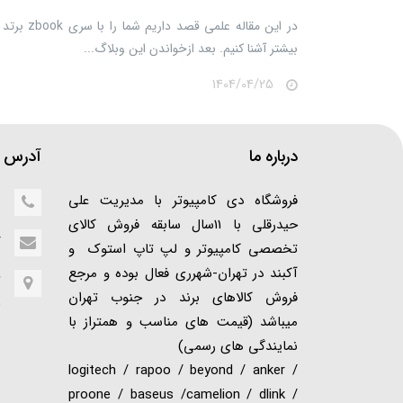
بیشتر آشنا کنیم. بعد ازخواندن این وبلاگ...
1404/04/25
درباره ما
آدرس ف
فروشگاه دی کامپیوتر با مدیریت علی
5
حیدرقلی با 11سال سابقه فروش کالای
r
تخصصی کامپیوتر و لپ تاپ استوک و
آکبند در تهران-شهرری فعال بوده و مرجع
ت
فروش کالاهای برند در جنوب تهران
(
میباشد (قیمت های مناسب و همتراز با
ن
نمایندگی های رسمی)
logitech / rapoo / beyond / anker /
proone / baseus /camelion / dlink /