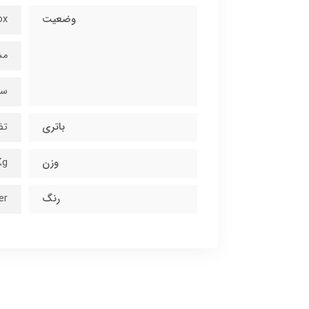
وضعیت
ox
مش
سم
باتری
تضمين
وزن
Kg
رنگ
er