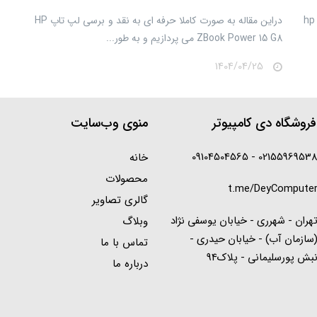
​​​​در این مقاله علمی قصد داریم شما را با سری zbook برتد hp
​​​​دراین مقاله به صورت کاملا حرفه ای به نقد و برسی لپ تاپ HP
ZBook Power 15 G8 می پردازیم و به طور...
1404/04/25
روشگاه دی کامپیوتر
منوی وب‌سایت
02155969538 - 0910450456
خانه
محصولات
t.me/DeyCompute
گالری تصاویر
هران - شهرری - خیابان یوسفی نژاد
وبلاگ
سازمان آب) - خیابان حیدری -
تماس با ما
بش پورسلیمانی - پلاک94
درباره ما