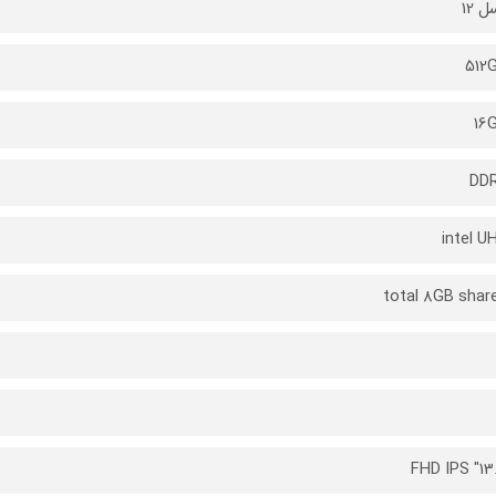
 12
512
16
DD
intel U
total 8GB shar
13.3" F