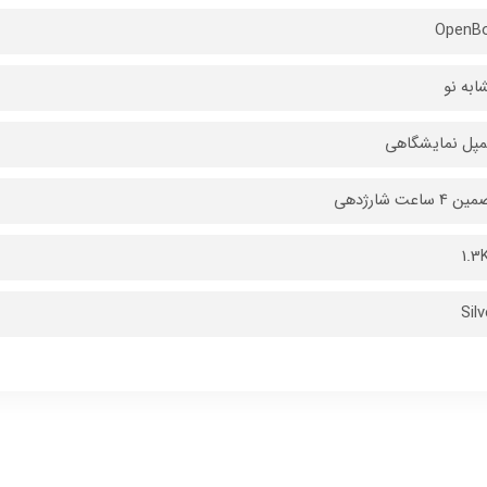
OpenB
ابه نو
پل نمایشگاهی
 4 ساعت شارژدهی
1.3
Silv