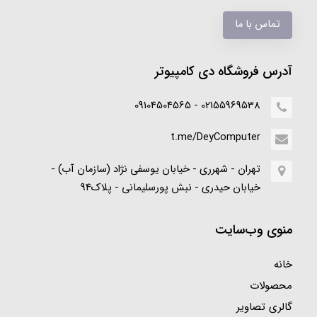
تماس با ما
آدرس فروشگاه دی کامپیوتر
02155969538 - 09104504565
t.me/DeyComputer
تهران - شهرری - خیابان یوسفی نژاد (سازمان آب) -
خیابان حیدری - نبش پورسلیمانی - پلاک94
منوی وب‌سایت
خانه
محصولات
گالری تصاویر