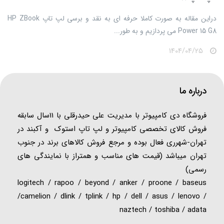
​​​​دراین مقاله به صورت کاملا حرفه ای به نقد و برسی لپ تاپ HP ZBook
Power 15 G8 می پردازیم و به طور...
1404/04/25
درباره ما
فروشگاه دی کامپیوتر با مدیریت علی حیدرقلی با 11سال سابقه
فروش کالای تخصصی کامپیوتر و لپ تاپ استوک و آکبند در
تهران-شهرری فعال بوده و مرجع فروش کالاهای برند در جنوب
تهران میباشد (قیمت های مناسب و همتراز با نمایندگی های
رسمی)
logitech / rapoo / beyond / anker / proone / baseus
/camelion / dlink / tplink / hp / dell / asus / lenovo /
naztech / toshiba / adata