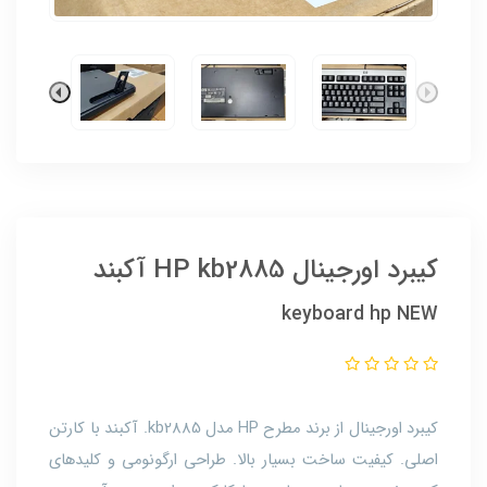
کیبرد اورجینال HP kb2885 آکبند
keyboard hp NEW
کیبرد اورجینال از برند مطرح HP مدل kb2885. آکبند با کارتن
اصلی. کیفیت ساخت بسیار بالا. طراحی ارگونومی و کلیدهای