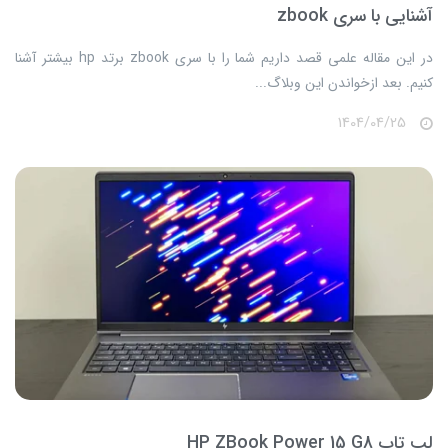
آشنایی با سری zbook
​​​​در این مقاله علمی قصد داریم شما را با سری zbook برتد hp بیشتر آشنا
کنیم. بعد ازخواندن این وبلاگ...
1404/04/25
لپ تاپ HP ZBook Power 15 G8