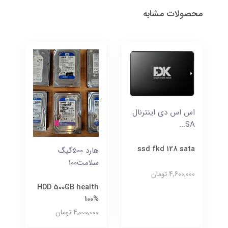
محصولات مشابه
اس اس دی اینترنال
SA...
ssd fkd 128 sata
هارد 500گیگ
سلامت100
4,600,000 تومان
HDD 500GB health
100%
4,000,000 تومان