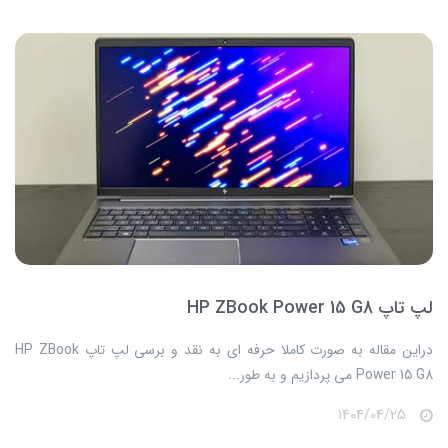
لپ تاپ HP ZBook Power 15 G8
​​​​دراین مقاله به صورت کاملا حرفه ای به نقد و برسی لپ تاپ HP ZBook
Power 15 G8 می پردازیم و به طور...
1404/04/25