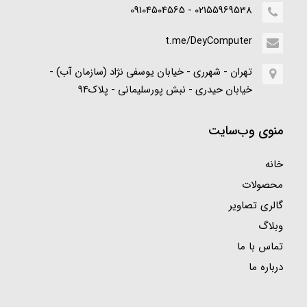
02155969538 - 09104504565
t.me/DeyComputer
تهران - شهرری - خیابان یوسفی نژاد (سازمان آب) -
خیابان حیدری - نبش پورسلیمانی - پلاک94
منوی وب‌سایت
خانه
محصولات
گالری تصاویر
وبلاگ
تماس با ما
درباره ما