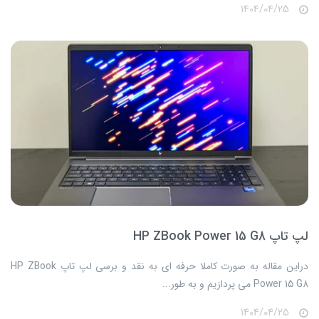
1404/04/25
لپ تاپ HP ZBook Power 15 G8
​​​​دراین مقاله به صورت کاملا حرفه ای به نقد و برسی لپ تاپ HP ZBook
Power 15 G8 می پردازیم و به طور...
1404/04/25