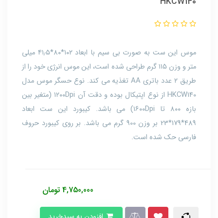
HKCW140
موس این ست به صورت بی سیم با ابعاد ۱۰۲*۸۰*۴۱٫۵ میلی
متر و وزن ۱۱۵ گرم طراحی شده است، این موس انرژی خود را از
طریق ۲ عدد باتری AA تغذیه می کند. نوع حسگر موس مدل
HKCW140 از نوع اپتیکال بوده و دقت آن ۱۲۰۰Dpi (متغیر بین
بازه ۸۰۰ تا ۱۶۰۰Dpi) می باشد. کیبورد این ست ابعاد
489*179*23 بر وزن 900 گرم می باشد. بر روی کیبورد حروف
فارسی حک شده است.
4,750,000
تومان
افزودن به سبدخرید