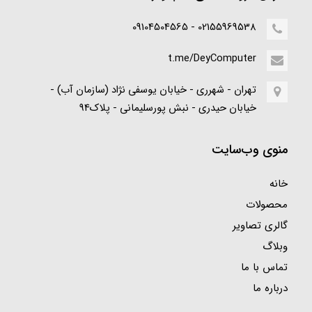
02155969538 - 09104504565
t.me/DeyComputer
تهران - شهرری - خیابان یوسفی نژاد (سازمان آب) -
خیابان حیدری - نبش پورسلیمانی - پلاک94
منوی وب‌سایت
خانه
محصولات
گالری تصاویر
وبلاگ
تماس با ما
درباره ما