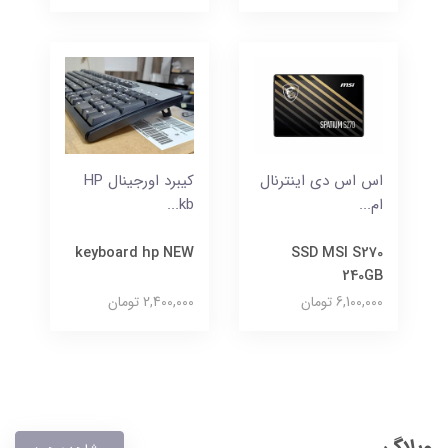
اس اس دی اینترنال
کیبرد اورجینال HP
ام...
kb...
keyboard hp NEW
SSD MSI S270
240GB
6,100,000 تومان
2,400,000 تومان
وبلاگ