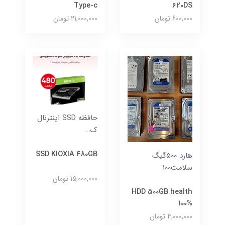
Type-c
620DS
600,000 تومان
21,000,000 تومان
حافظه SSD اینترنال
ک...
SSD KIOXIA 480GB
هارد 500گیگ
سلامت100
15,000,000 تومان
HDD 500GB health
100%
4,000,000 تومان