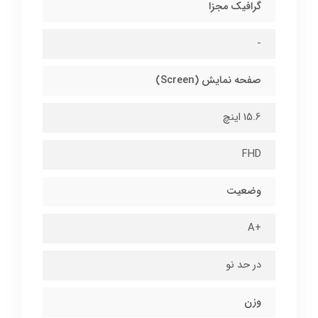
گرافیک مجزا
-
صفحه نمایش (Screen)
15.6 اینچ
FHD
وضعیت
+A
در حد نو
وزن