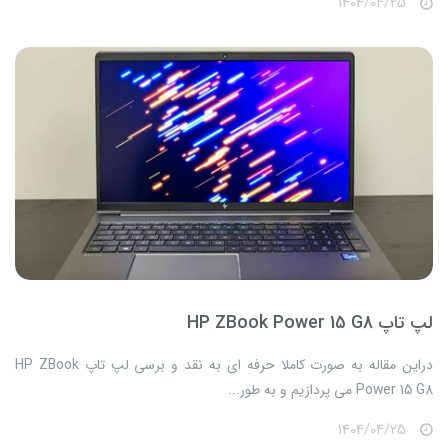
1404/04/25
لپ تاپ HP ZBook Power 15 G8
​​​​دراین مقاله به صورت کاملا حرفه ای به نقد و برسی لپ تاپ HP ZBook
Power 15 G8 می پردازیم و به طور...
1404/04/25