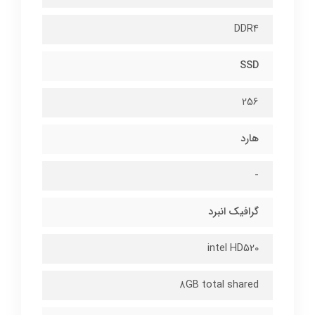
DDR4
SSD
256
هارد
-
گرافیک انبرد
intel HD520
8GB total shared