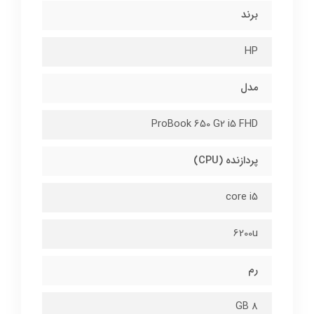
برند
HP
مدل
ProBook 650 G2 i5 FHD
پردازنده (CPU)
core i5
6200u
رم
8 GB