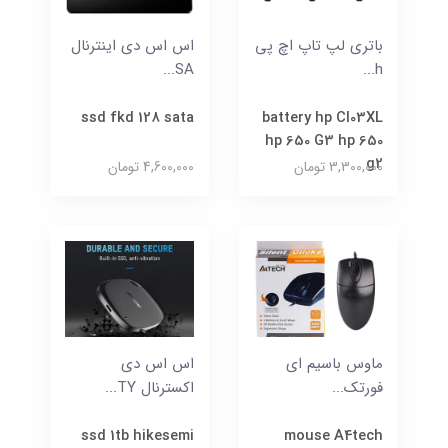
باتری لپ تاپ اچ پی
اس اس دی اینترنال
SA...
h...
ssd fkd 128 sata
battery hp CI03XL
hp 650 G3 hp 650
g2
3,300,000 تومان
4,600,000 تومان
ماوس باسیم ای
اس اس دی
فورتک...
اکسترنال TY...
ssd 1tb hikesemi
mouse A4tech