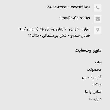
02155969538 - 09104504565
t.me/DeyComputer
تهران - شهرری - خیابان یوسفی نژاد (سازمان آب) -
خیابان حیدری - نبش پورسلیمانی - پلاک94
منوی وب‌سایت
خانه
محصولات
گالری تصاویر
وبلاگ
تماس با ما
درباره ما