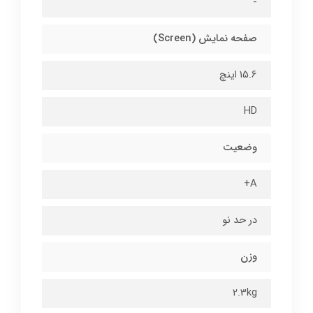
-
صفحه نمایش (Screen)
15.6 اینچ
HD
وضعیت
A+
در حد نو
وزن
2.3kg