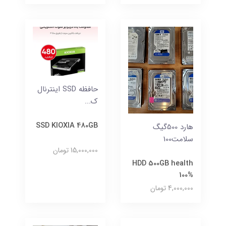
حافظه SSD اینترنال
ک...
SSD KIOXIA 480GB
هارد 500گیگ
سلامت100
15,000,000 تومان
HDD 500GB health
100%
4,000,000 تومان