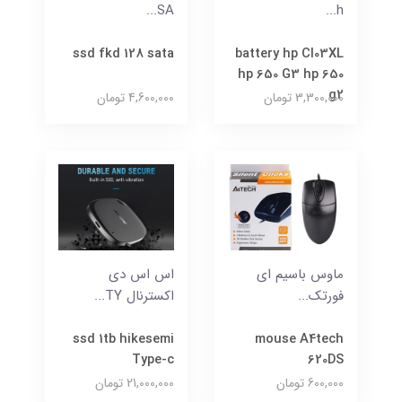
SA...
h...
ssd fkd 128 sata
battery hp CI03XL
hp 650 G3 hp 650
g2
3,300,000 تومان
4,600,000 تومان
ماوس باسیم ای
اس اس دی
فورتک...
اکسترنال TY...
ssd 1tb hikesemi
mouse A4tech
Type-c
620DS
600,000 تومان
21,000,000 تومان