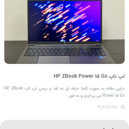
لپ تاپ HP ZBook Power 15 G8
​​​​دراین مقاله به صورت کاملا حرفه ای به نقد و برسی لپ تاپ HP ZBook
Power 15 G8 می پردازیم و به طور...
1404/04/25