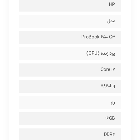
HP
مدل
ProBook 650 G3
پردازنده (CPU)
Core i7
7820hq
رم
16GB
DDR4