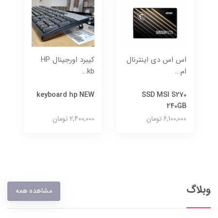
اس اس دی اینترنال
کیبرد اورجینال HP
ام...
kb...
keyboard hp NEW
SSD MSI S270
240GB
6,100,000 تومان
2,400,000 تومان
وبلاگ
مشاهده همه