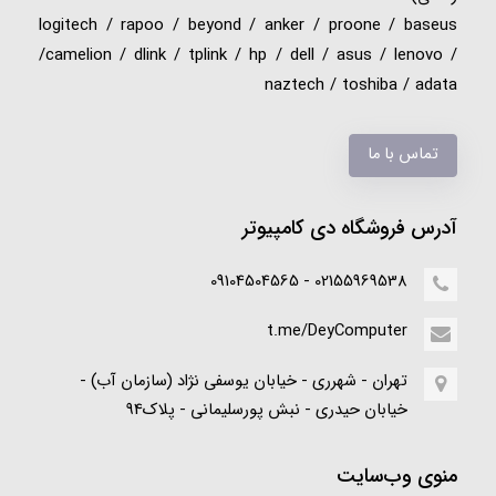
logitech / rapoo / beyond / anker / proone / baseus
/camelion / dlink / tplink / hp / dell / asus / lenovo /
naztech / toshiba / adata
تماس با ما
آدرس فروشگاه دی کامپیوتر
02155969538 - 09104504565
t.me/DeyComputer
تهران - شهرری - خیابان یوسفی نژاد (سازمان آب) -
خیابان حیدری - نبش پورسلیمانی - پلاک94
منوی وب‌سایت