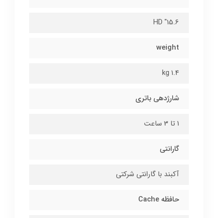
15.6" HD
weight
1.4 kg
شارژدهی باتری
1 تا 3 ساعت
گارانتی
آکبند با گارانتی شرکتی
حافظه Cache