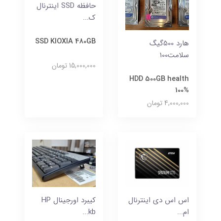
حافظه SSD اینترنال
ک...
SSD KIOXIA 480GB
هارد 500گیگ
سلامت100
15,000,000 تومان
HDD 500GB health
100%
4,000,000 تومان
اس اس دی اینترنال
کیبرد اورجینال HP
ام...
kb...