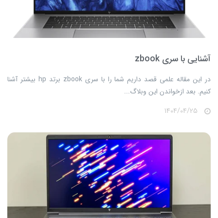
آشنایی با سری zbook
​​​​در این مقاله علمی قصد داریم شما را با سری zbook برتد hp بیشتر آشنا
کنیم. بعد ازخواندن این وبلاگ...
1404/04/25