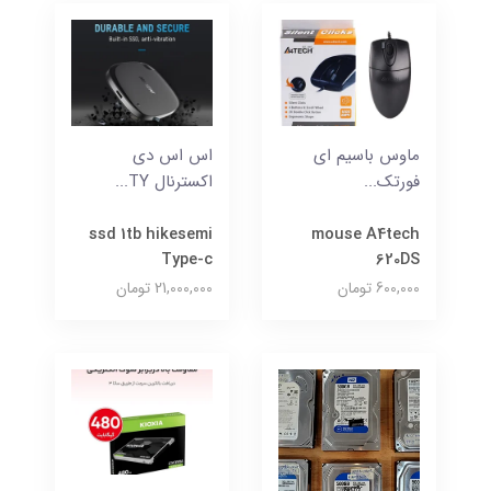
ماوس باسیم ای
اس اس دی
فورتک...
اکسترنال TY...
ssd 1tb hikesemi
mouse A4tech
Type-c
620DS
600,000 تومان
21,000,000 تومان