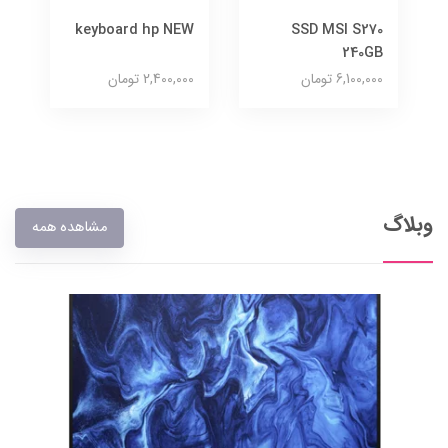
keyboard hp NEW
SSD MSI S270
240GB
6,100,000 تومان
2,400,000 تومان
وبلاگ
مشاهده همه