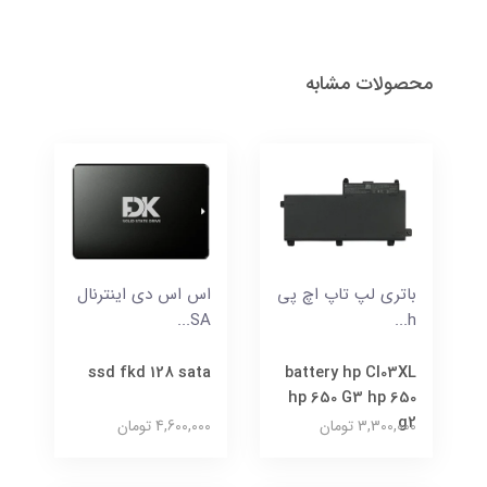
محصولات مشابه
باتری لپ تاپ اچ پی
اس اس دی اینترنال
SA...
h...
ssd fkd 128 sata
battery hp CI03XL
hp 650 G3 hp 650
g2
3,300,000 تومان
4,600,000 تومان